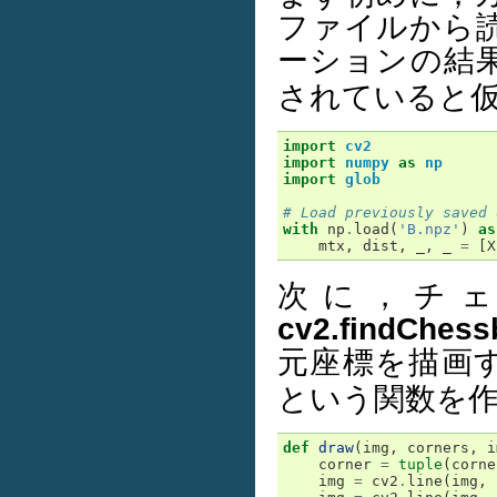
ファイルから
ーションの結
されていると
import
cv2
import
numpy
as
np
import
glob
# Load previously saved 
with
np
.
load
(
'B.npz'
)
as
mtx
,
dist
,
_
,
_
=
[
X
次に，チェ
cv2.findChess
元座標を描画
という関数を
def
draw
(
img
,
corners
,
i
corner
=
tuple
(
corne
img
=
cv2
.
line
(
img
,