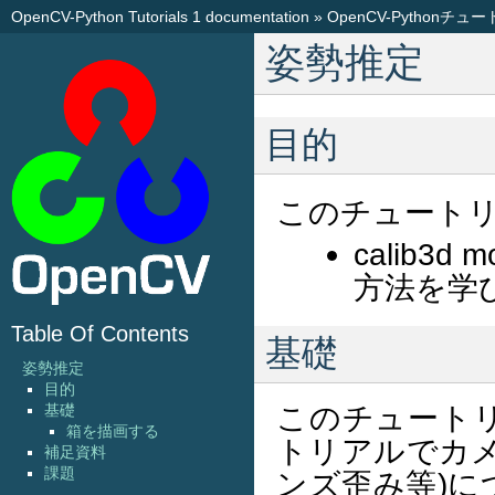
OpenCV-Python Tutorials 1 documentation
»
OpenCV-Pythonチュ
姿勢推定
目的
このチュートリ
calib3
方法を学
Table Of Contents
基礎
姿勢推定
目的
このチュート
基礎
箱を描画する
トリアルでカ
補足資料
課題
ンズ歪み等)