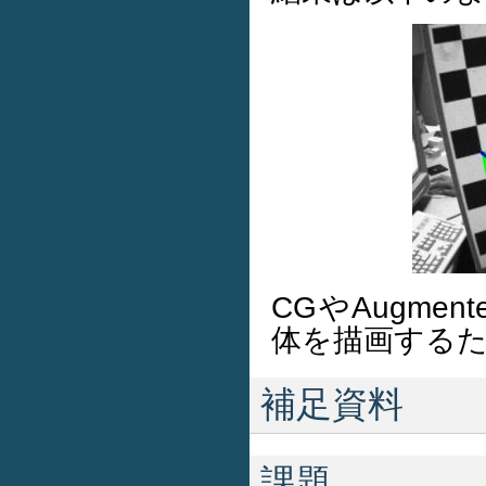
CGやAugmen
体を描画するた
補足資料
課題