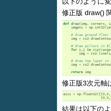
以下のように変
修正版 draw() 
def
draw
(
img
,
corners
,
i
imgpts
=
np
.
int32
(
im
# draw ground floor 
img
=
cv2
.
drawContou
# draw pillars in bl
for
i
,
j
in
zip
(
range
img
=
cv2
.
line
(
i
# draw top layer in 
img
=
cv2
.
drawContou
return
img
修正版3次元軸
axis
=
np
.
float32
([[
0
,
0
,
[
0
,
0
,
結果は以下のよ