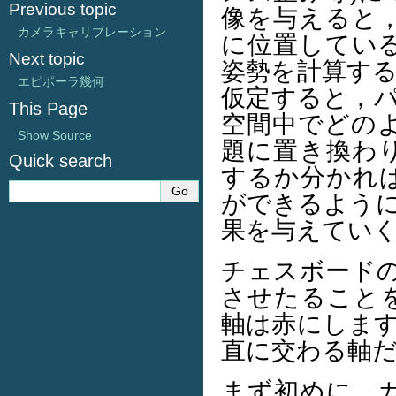
Previous topic
像を与えると
カメラキャリブレーション
に位置してい
Next topic
姿勢を計算する
エピポーラ幾何
仮定すると，
This Page
空間中でどの
Show Source
題に置き換わ
Quick search
するか分かれ
ができるよう
果を与えてい
チェスボード
させたること
軸は赤にしま
直に交わる軸
まず初めに，