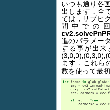
いつも通り各画
出します．全
ては，サブピ
間中での
cv2.solvePnPR
進のパラメー
する事が出来
(3,0,0),(0
ます．これら
数を使って最初
for
fname
in
glob
.
glob
(
'
img
=
cv2
.
imread
(
fna
gray
=
cv2
.
cvtColor
(
ret
,
corners
=
cv2
.
f
if
ret
==
True
:
corners2
=
cv2
.
c