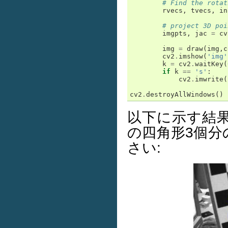
# Find the rotat
rvecs
,
tvecs
,
in
# project 3D poi
imgpts
,
jac
=
cv
img
=
draw
(
img
,
c
cv2
.
imshow
(
'img'
k
=
cv2
.
waitKey
(
if
k
==
's'
:
cv2
.
imwrite
(
cv2
.
destroyAllWindows
()
以下に示す結
の四角形3個
さい: