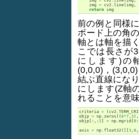
img
=
cv2
.
line
(
img
,
img
=
cv2
.
line
(
img
,
return
img
前の例と同様に
ボード上の角の
軸とは軸を描
こでは長さが
にします)の
(0,0,0)，(3,
結ぶ直線になります
にします(Z
れることを意味
criteria
=
(
cv2
.
TERM_CRI
objp
=
np
.
zeros
((
6
*
7
,
3
),
objp
[:,:
2
]
=
np
.
mgrid
[
0
:
axis
=
np
.
float32
([[
3
,
0
,