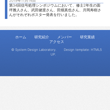
2019年11月14日
第34回信号処理シンポジウムにおいて、修士2年生の面
坪雅人さん、武田健渡さん、田畑真也さん、月岡寿樹さ
んがそれぞれポスター発表を行いました。
ホーム
研究紹介
メンバー
研究業績
アクセス
© System Design Laboratory.
Design template:
HTML5
UP
.