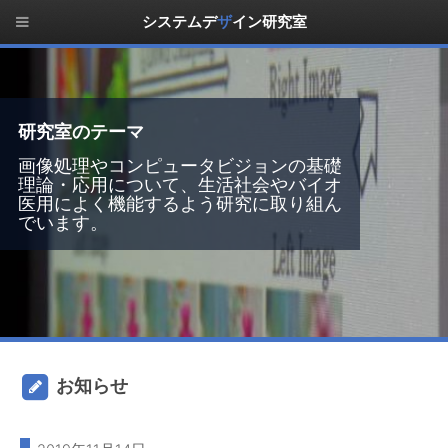
システムデ
ザ
イン研究室
研究室のテーマ
研究室のテーマ
研究室のテーマ
研究室のテーマ
画像処理やコンピュータビジョンの基礎
理論・応用について、生活社会やバイオ
医用によく機能するよう研究に取り組ん
でいます。
お知らせ